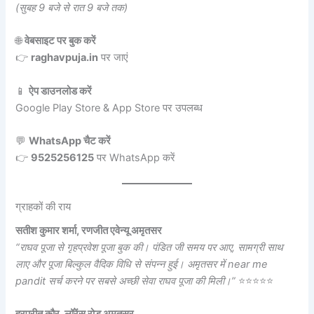
(सुबह 9 बजे से रात 9 बजे तक)
🌐
वेबसाइट पर बुक करें
👉
raghavpuja.in
पर जाएं
📱
ऐप डाउनलोड करें
Google Play Store & App Store पर उपलब्ध
💬
WhatsApp चैट करें
👉
9525256125
पर WhatsApp करें
ग्राहकों की राय
सतीश कुमार शर्मा, रणजीत एवेन्यू अमृतसर
“राघव पूजा से गृहप्रवेश पूजा बुक की। पंडित जी समय पर आए, सामग्री साथ
लाए और पूजा बिल्कुल वैदिक विधि से संपन्न हुई। अमृतसर में near me
pandit सर्च करने पर सबसे अच्छी सेवा राघव पूजा की मिली।”
⭐⭐⭐⭐⭐