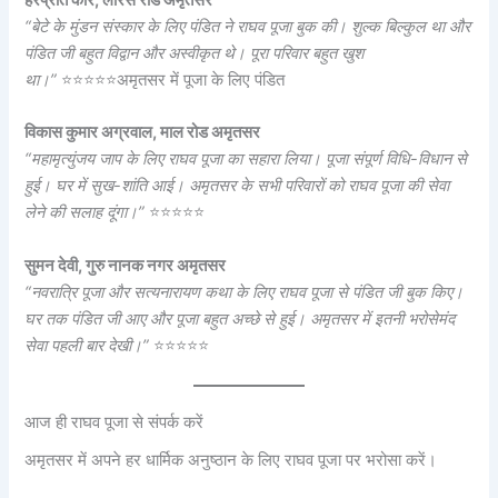
हरप्रीत कौर, लॉरेंस रोड अमृतसर
“बेटे के मुंडन संस्कार के लिए पंडित ने राघव पूजा बुक की। शुल्क बिल्कुल था और
पंडित जी बहुत विद्वान और अस्वीकृत थे। पूरा परिवार बहुत खुश
था।”
⭐⭐⭐⭐⭐
अमृतसर में पूजा के लिए पंडित
विकास कुमार अग्रवाल, माल रोड अमृतसर
“महामृत्युंजय जाप के लिए राघव पूजा का सहारा लिया। पूजा संपूर्ण विधि-विधान से
हुई। घर में सुख-शांति आई। अमृतसर के सभी परिवारों को राघव पूजा की सेवा
लेने की सलाह दूंगा।”
⭐⭐⭐⭐⭐
सुमन देवी, गुरु नानक नगर अमृतसर
“नवरात्रि पूजा और सत्यनारायण कथा के लिए राघव पूजा से पंडित जी बुक किए।
घर तक पंडित जी आए और पूजा बहुत अच्छे से हुई। अमृतसर में इतनी भरोसेमंद
सेवा पहली बार देखी।”
⭐⭐⭐⭐⭐
आज ही राघव पूजा से संपर्क करें
अमृतसर में अपने हर धार्मिक अनुष्ठान के लिए राघव पूजा पर भरोसा करें।