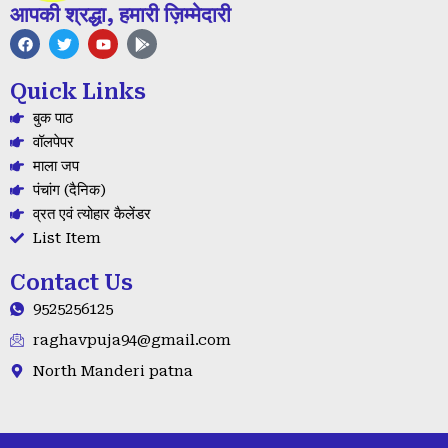
आपकी श्रद्धा, हमारी ज़िम्मेदारी
F
T
Y
G
a
w
o
o
c
i
u
o
e
t
t
g
Quick Links
b
t
u
l
o
e
b
e
बुक पाठ
o
r
e
-
k
p
वॉलपेपर
l
माला जप
a
y
पंचांग (दैनिक)
व्रत एवं त्योहार कैलेंडर
List Item
Contact Us
9525256125
raghavpuja94@gmail.com
North Manderi patna