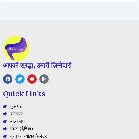
आपकी श्रद्धा, हमारी ज़िम्मेदारी
F
T
Y
G
a
w
o
o
c
i
u
o
e
t
t
g
Quick Links
b
t
u
l
o
e
b
e
o
r
e
-
बुक पाठ
k
p
l
वॉलपेपर
a
माला जप
y
पंचांग (दैनिक)
व्रत एवं त्योहार कैलेंडर