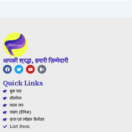
आपकी श्रद्धा, हमारी ज़िम्मेदारी
F
T
Y
G
a
w
o
o
c
i
u
o
e
t
t
g
Quick Links
b
t
u
l
o
e
b
e
बुक पाठ
o
r
e
-
k
p
वॉलपेपर
l
माला जप
a
y
पंचांग (दैनिक)
व्रत एवं त्योहार कैलेंडर
List Item