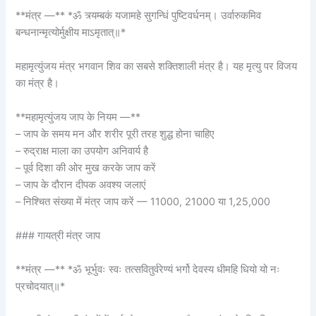
**मंत्र —** *ॐ त्र्यम्बकं यजामहे सुगन्धिं पुष्टिवर्धनम्। उर्वारुकमिव
बन्धनान्मृत्योर्मुक्षीय माऽमृतात्॥*
महामृत्युंजय मंत्र भगवान शिव का सबसे शक्तिशाली मंत्र है। यह मृत्यु पर विजय
का मंत्र है।
**महामृत्युंजय जाप के नियम —**
– जाप के समय मन और शरीर पूरी तरह शुद्ध होना चाहिए
– रुद्राक्ष माला का उपयोग अनिवार्य है
– पूर्व दिशा की ओर मुख करके जाप करें
– जाप के दौरान दीपक अवश्य जलाएं
– निश्चित संख्या में मंत्र जाप करें — 11000, 21000 या 1,25,000
### गायत्री मंत्र जाप
**मंत्र —** *ॐ भूर्भुवः स्वः तत्सवितुर्वरेण्यं भर्गो देवस्य धीमहि धियो यो नः
प्रचोदयात्॥*