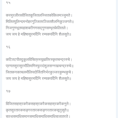
१५
करमुरलीरववीजितकूजितलज्जितकोकिलमञ्जुमते।
मिलितपुलिन्दमनोहरगुञ्जितरञ्जितशैलनिकुञ्जगते॥
निजगुणभूतमहाशबरीगणसद्गुणसम्भृतकेलितले।
जय जय हे महिषासुरमर्दिनि रम्यकपर्दिनि शैलसुते॥
१६
कटितटपीतदुकूलविचित्रमयूखतिरस्कृतचन्द्ररुचे।
प्रणतसुरासुरमौलिमणिस्फुरदंशुलसन्नखचन्द्ररुचे॥
जितकनकाचलमौलिपदोर्जितनिर्भरकुञ्जरकुम्भकुचे।
जय जय हे महिषासुरमर्दिनि रम्यकपर्दिनि शैलसुते॥
१७
विजितसहस्रकरैकसहस्रकरैकसहस्रकरैकनुते।
कृतसुरतारकसङ्गरतारकसङ्गरतारकसूनुसुते॥
सुरथसमाधिसमानसमाधिसमाधिसमाधिसुजातरते।