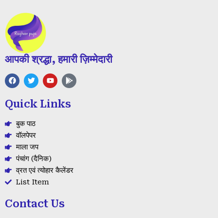
आपकी श्रद्धा, हमारी ज़िम्मेदारी
F
T
Y
G
a
w
o
o
c
i
u
o
e
t
t
g
Quick Links
b
t
u
l
o
e
b
e
o
r
e
-
बुक पाठ
k
p
l
वॉलपेपर
a
माला जप
y
पंचांग (दैनिक)
व्रत एवं त्योहार कैलेंडर
List Item
Contact Us