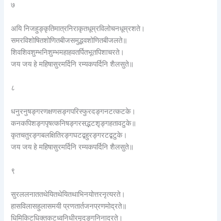
७
अयि निजहुङ्कृतिमात्रनिराकृतधूम्रविलोचनधूम्रशते।
समरविशोषितशोणितबीजसमुद्भवशोणितबीजलते॥
शिवशिवशुम्भनिशुम्भमहाहवतर्पितभूतपिशाचरते।
जय जय हे महिषासुरमर्दिनि रम्यकपर्दिनि शैलसुते॥
८
धनुरनुषङ्गरणक्षणसङ्गपरिस्फुरदङ्गनटत्कटके।
कनकपिशङ्गपृषत्कनिषङ्गरसद्भटशृङ्गहतावटुके॥
कृतचतुरङ्गबलक्षितिरङ्गघटद्बहुरङ्गरटद्बटुके।
जय जय हे महिषासुरमर्दिनि रम्यकपर्दिनि शैलसुते॥
९
सुरललनाततथेयितथेयितथाभिनयोत्तरनृत्यरते।
हासविलासहुलासमयी प्रणतार्तजनप्रणमोद्रते॥
धिमिकिटधिक्तकटध्वनिधीरमृदङ्गनिनादरते।