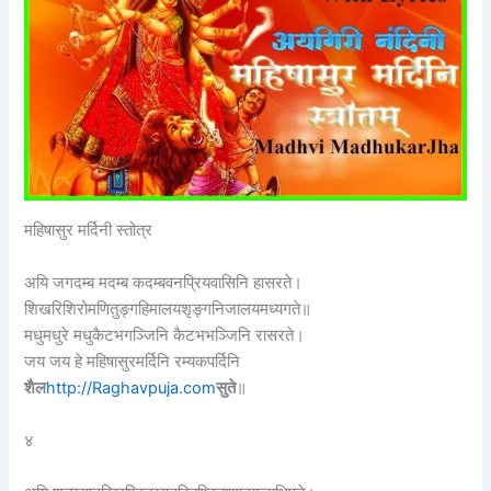
महिषासुर मर्दिनी स्तोत्र
अयि जगदम्ब मदम्ब कदम्बवनप्रियवासिनि हासरते।
शिखरिशिरोमणितुङ्गहिमालयशृङ्गनिजालयमध्यगते॥
मधुमधुरे मधुकैटभगञ्जिनि कैटभभञ्जिनि रासरते।
जय जय हे महिषासुरमर्दिनि रम्यकपर्दिनि
शैल
http://Raghavpuja.com
सुते
॥
४