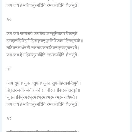
जय जय हे महिषासुरमर्दिनि रम्यकपर्दिनि शैलसुते॥
१०
जय जय जप्यजये जयशब्दपरस्तुतितत्परविश्वनुते।
झणझणझिञ्झिमिझिङ्कृतनूपुरसिञ्जितमोहितभूतपते॥
नटितनटार्धनटी नटनायकनाटितनाट्यसुगानरते।
जय जय हे महिषासुरमर्दिनि रम्यकपर्दिनि शैलसुते॥
११
अयि सुमनःसुमनःसुमनःसुमनःसुमनोहरकान्तियुते।
श्रितरजनीरजनीरजनीरजनीरजनीकरवक्त्रवृते॥
सुनयनविभ्रमरभ्रमरभ्रमरभ्रमरभ्रमराधिपते।
जय जय हे महिषासुरमर्दिनि रम्यकपर्दिनि शैलसुते॥
१२