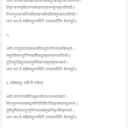
अयि शतखण्डविखण्डितरुण्डवितुण्डितशुण्डगजाधिपते।
रिपुगजगण्डविदारणचण्डपराक्रमशुण्डमृगाधिपते॥
निजभुजदण्डनिपातितखण्डविपातितमुण्डभटाधिपते।
जय जय हे महिषासुरमर्दिनि रम्यकपर्दिनि शैलसुते॥
५
अयि रणदुर्मदशत्रुवधोदितदुर्धरनिर्जरशक्तिभृते।
चतुरविचारधुरीणमहाशिवदूतकृतप्रमथाधिपते॥
दुरितदुरीहदुराशयदुर्मतिदानवदूतकृतान्तमते।
जय जय हे महिषासुरमर्दिनि रम्यकपर्दिनि शैलसुते॥
६ महिषासुर मर्दिनी स्तोत्र
अयि शरणागतवैरिवधूवरवीरवराभयदायकरे।
त्रिभुवनमस्तकशूलविरोधिशिरोधिकृतामलशूलकरे॥
दुमिदुमितामरदुन्दुभिनादमहोमुखरीकृतदिङ्मकरे।
जय जय हे महिषासुरमर्दिनि रम्यकपर्दिनि शैलसुते॥