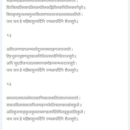
सहितमहाहवमल्लमतल्लिकमल्लितरल्लकमल्लरते।
विरचितवल्लिकपल्लिकमल्लिकझिल्लिकभिल्लिकवर्गवृते॥
सितकृतफुल्लसमुल्लसितारुणतल्लजपल्लवसल्ललिते।
जय जय हे महिषासुरमर्दिनि रम्यकपर्दिनि शैलसुते॥
१३
अविरलगण्डगलन्मदमेदुरमत्तमतङ्गजराजपते।
त्रिभुवनभूषणभूतकलानिधिरूपपयोनिधिराजसुते॥
अयि सुदतीजनलालसमानसमोहनमन्मथराजसुते।
जय जय हे महिषासुरमर्दिनि रम्यकपर्दिनि शैलसुते॥
१४
कमलदलामलकोमलकान्तिकलाकलितामलभाललते।
सकलविलासकलानिलयक्रमकेलिचलत्कलहंसकुले॥
अलिकुलसङ्कुलकुवलयमण्डलमौलिमिलद्बकुलालिकुले।
जय जय हे महिषासुरमर्दिनि रम्यकपर्दिनि शैलसुते॥