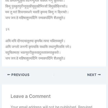
तव विमलेन्दुकुलं वदनेन्दुमलं सकलं ननु कूलयते।
किमु पुरुहूतपुरीन्दुमुखीसुमुखीभिरसौ विमुखीक्रियते॥
मम तु मतं शिवनामधने भवती कृपया किमु न क्रियते।
जय जय हे महिषासुरमर्दिनि रम्यकपर्दिनि शैलसुते॥
२१
अयि मयि दीनदयालुतया कृपयैव त्वया भवितव्यमुमे।
अयि जगतो जननी कृपयासि यथासि तथानुमितासि रमे॥
यदुचितमत्र भवत्युररीकुरुतादुरुतापमपाकुरुते।
जय जय हे महिषासुरमर्दिनि रम्यकपर्दिनि शैलसुते॥
PREVIOUS
NEXT
Leave a Comment
Your email address will not be published.
Required