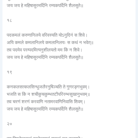
जय जय हे महिषासुरमर्दिनि रम्यकपर्दिनि शैलसुते॥
१८
पदकमलं करुणानिलये वरिवस्यति योऽनुदिनं स शिवे।
अयि कमले कमलानिलये कमलानिलयः स कथं न भवेत्॥
तव पदमेव परम्पदमित्यनुशीलयतो मम किं न शिवे।
जय जय हे महिषासुरमर्दिनि रम्यकपर्दिनि शैलसुते॥
१९
कनकलसत्कलसिन्धुजलैरनुषिञ्चति ते गुणरङ्गभुवम्।
भजति स किं न शचीकुचकुम्भतटीपरिरम्भसुखानुभवम्॥
तव चरणं शरणं करवाणि नतामरवाणिनिवासि शिवम्।
जय जय हे महिषासुरमर्दिनि रम्यकपर्दिनि शैलसुते॥
२०