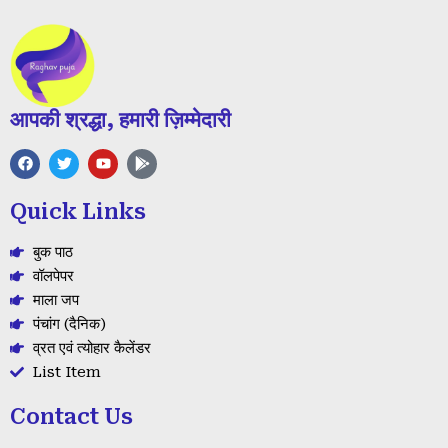
आपकी श्रद्धा, हमारी ज़िम्मेदारी
F
T
Y
G
a
w
o
o
c
i
u
o
e
t
t
g
Quick Links
b
t
u
l
o
e
b
e
o
r
e
-
बुक पाठ
k
p
l
वॉलपेपर
a
माला जप
y
पंचांग (दैनिक)
व्रत एवं त्योहार कैलेंडर
List Item
Contact Us