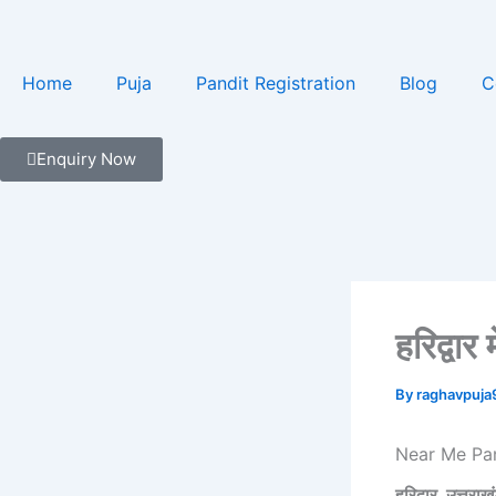
Skip
to
content
Home
Puja
Pandit Registration
Blog
C
Enquiry Now
हरिद्वार
By
raghavpuj
Near Me Pan
हरिद्वार, उत्तराख