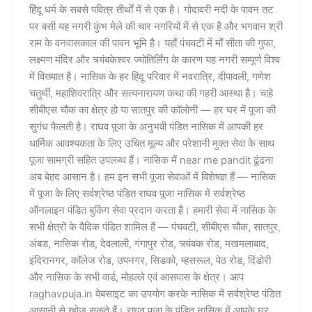
हिंदू धर्म के सबसे पवित्र तीर्थों में से एक है। गोदावरी नदी के पावन तट
पर बसी यह नगरी कुंभ मेले की चार नगरियों में से एक है और भगवान श्री
राम के वनवासकाल की पावन भूमि है। यहाँ पंचवटी में माँ सीता की गुफा,
लक्ष्मण मंदिर और त्र्यंबकेश्वर ज्योतिर्लिंग के कारण यह नगरी सम्पूर्ण विश्व
में विख्यात है। नासिक के हर हिंदू परिवार में नवरात्रि, दीपावली, गणेश
चतुर्थी, महाशिवरात्रि और सत्यनारायण कथा की गहरी आस्था है। चाहे
सीबीएस चौक का क्षेत्र हो या सातपुर की कॉलोनी — हर घर में पूजा की
सुगंध फैलती है। राघव पूजा के अनुभवी पंडित नासिक में आपकी हर
धार्मिक आवश्यकता के लिए उचित मूल्य और परेशानी मुक्त सेवा के साथ
पूजा सामग्री सहित उपलब्ध हैं। नासिक में near me pandit ढूंढना
अब बेहद आसान है। हम इन सभी पूजा सेवाओं में विशेषज्ञ हैं — नासिक
में पूजा के लिए सर्वश्रेष्ठ पंडित राघव पूजा नासिक में सर्वश्रेष्ठ
ऑनलाइन पंडित बुकिंग सेवा प्रदान करता है। हमारी सेवा में नासिक के
सभी क्षेत्रों के वैदिक पंडित शामिल हैं — पंचवटी, सीबीएस चौक, सातपुर,
अंबड, नासिक रोड, देवलाली, गंगापुर रोड, त्र्यंबक रोड, मखमलाबाद,
इंदिरानगर, कॉलेज रोड, उपनगर, सिडको, म्हसरूल, पेठ रोड, दिंडोरी
और नासिक के सभी वार्ड, मोहल्ले एवं आसपास के क्षेत्र। आप
raghavpuja.in वेबसाइट का उपयोग करके नासिक में सर्वश्रेष्ठ पंडित
आसानी से खोज सकते हैं। राघव पूजा के पंडित नासिक में आपके घर,