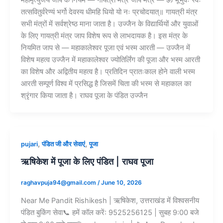
महामृत्युंजय जाप के नियम — गायत्री मंत्र जाप मंत्र — ॐ भूर्भुवः स्वः
तत्सवितुर्वरेण्यं भर्गो देवस्य धीमहि धियो यो नः प्रचोदयात्॥ गायत्री मंत्र
सभी मंत्रों में सर्वश्रेष्ठ माना जाता है। उज्जैन के विद्यार्थियों और युवाओं
के लिए गायत्री मंत्र जाप विशेष रूप से लाभदायक है। इस मंत्र के
नियमित जाप से — महाकालेश्वर पूजा एवं भस्म आरती — उज्जैन में
विशेष महत्व उज्जैन में महाकालेश्वर ज्योतिर्लिंग की पूजा और भस्म आरती
का विशेष और अद्वितीय महत्व है। प्रतिदिन प्रातःकाल होने वाली भस्म
आरती सम्पूर्ण विश्व में प्रसिद्ध है जिसमें चिता की भस्म से महाकाल का
श्रृंगार किया जाता है। राघव पूजा के पंडित उज्जैन
,
,
pujari
पंडित जी और सेवाएं
पूजा
ऋषिकेश में पूजा के लिए पंडित | राघव पूजा
raghavpuja94@gmail.com
/
June 10, 2026
Near Me Pandit Rishikesh | ऋषिकेश, उत्तराखंड में विश्वसनीय
पंडित बुकिंग सेवा📞 हमें कॉल करें: 9525256125 | सुबह 9:00 बजे