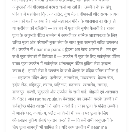
और मंदिरों पर सदियों से वैदिक मंत्रोच्चार, यज्ञ-हवन और धार्मिक
अनुष्ठानों की गौरवशाली परंपरा चली आ रही है। उज्जैन के हर हिंदू
परिवार में महाशिवरात्रि, नवरात्रि, कुंभ मेला, दीपावली और सत्यनारायण
कथा की गहरी आस्था है। चाहे महाकाल मंदिर के आसपास का क्षेत्र हो
या फ्रीगंज की कॉलोनी — हर घर में पूजा की सुगंध फैलती है। राघव
पूजा के अनुभवी पंडित उज्जैन में आपकी हर धार्मिक आवश्यकता के लिए
उचित मूल्य और परेशानी मुक्त सेवा के साथ पूजा सामग्री सहित उपलब्ध
हैं। उज्जैन में near me pandit ढूंढना अब बेहद आसान है। हम इन
सभी पूजा सेवाओं में विशेषज्ञ हैं — उज्जैन में पूजा के लिए सर्वश्रेष्ठ पंडित
राघव पूजा उज्जैन में सर्वश्रेष्ठ ऑनलाइन पंडित बुकिंग सेवा प्रदान
करता है। हमारी सेवा में उज्जैन के सभी क्षेत्रों के वैदिक पंडित शामिल हैं
— महाकाल मंदिर क्षेत्र, फ्रीगंज, नानाखेड़ा, माधवनगर, देवास रोड,
इंदौर रोड, महिदपुर, तराना, घट्टिया, बड़नगर, खाचरोद, नागदा,
शाजापुर, मक्सी, सुंदरसी और उज्जैन के सभी वार्ड, मोहल्ले एवं आसपास
के क्षेत्र। आप raghavpuja.in वेबसाइट का उपयोग करके उज्जैन में
सर्वश्रेष्ठ पंडित आसानी से खोज सकते हैं। राघव पूजा के पंडित उज्जैन
में आपके घर, कार्यालय, फ्लैट या किसी भी स्थान पर पूजा के लिए
ऑनलाइन बुकिंग सेवाएं प्रदान करते हैं — जिसमें सभी अनुष्ठानों के
लिए पूजा सामग्री भी शामिल है। यदि आप उज्जैन में near me