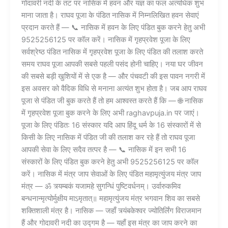
गोदावरी नदी के तट पर नासिक में हवन और यज्ञ का फल अत्यधिक शुभ
माना जाता है। राघव पूजा के पंडित नासिक में निम्नलिखित हवन सेवाएं
प्रदान करते हैं — 📞 नासिक में हवन के लिए पंडित बुक करने हेतु अभी
9525256125 पर कॉल करें। नासिक में गृहप्रवेश पूजा के लिए
सर्वश्रेष्ठ पंडित नासिक में गृहप्रवेश पूजा के लिए पंडित की तलाश करते
समय राघव पूजा आपकी सबसे पहली पसंद होनी चाहिए। नया घर जीवन
की सबसे बड़ी खुशियों में से एक है — और पंचवटी की इस पावन नगरी में
इस अवसर को वैदिक विधि से मनाना अत्यंत शुभ होता है। जब आप राघव
पूजा से पंडित जी बुक करते हैं तो हम आश्वस्त करते हैं कि — 🌐 नासिक
में गृहप्रवेश पूजा बुक करने के लिए अभी raghavpuja.in पर जाएं।
पूजा के लिए पंडित: 16 संस्कार यदि आप हिंदू धर्म के 16 संस्कारों में से
किसी के लिए नासिक में पंडित जी की तलाश कर रहे हैं तो राघव पूजा
आपकी सेवा के लिए सदैव तत्पर है — 📞 नासिक में इन सभी 16
संस्कारों के लिए पंडित बुक करने हेतु अभी 9525256125 पर कॉल
करें। नासिक में मंत्र जाप सेवाओं के लिए पंडित महामृत्युंजय मंत्र जाप
मंत्र — ॐ त्र्यम्बकं यजामहे सुगन्धिं पुष्टिवर्धनम्। उर्वारुकमिव
बन्धनान्मृत्योर्मुक्षीय माऽमृतात्॥ महामृत्युंजय मंत्र भगवान शिव का सबसे
शक्तिशाली मंत्र है। नासिक — जहाँ त्र्यंबकेश्वर ज्योतिर्लिंग विराजमान
हैं और गोदावरी नदी का उद्गम है — यहाँ इस मंत्र का जाप करने का