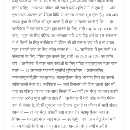
लिए पंडित की तलाश करते समय राघव पूजा आपकी सबसे पहली पसंद
होनी चाहिए। नया घर जीवन की सबसे बड़ी खुशियों में से एक है — और
इस पावन अवसर को वैदिक विधि से मनाना अत्यंत शुभ होता है। जब आप
राघव पूजा से पंडित जी बुक करते हैं तो हम आश्वस्त करते हैं कि — 🌐
ऋषिकेश में गृहप्रवेश पूजा बुक करने के लिए अभी raghavpuja.in पर
जाएं। पूजा के लिए पंडित: 16 संस्कार यदि आप हिंदू धर्म के 16 संस्कारों
में से किसी के लिए ऋषिकेश में पंडित जी की तलाश कर रहे हैं तो राघव
पूजा आपकी सेवा के लिए सदैव तत्पर है — 📞 ऋषिकेश में इन सभी 16
संस्कारों के लिए पंडित बुक करने हेतु अभी 9525256125 पर कॉल
करें। ऋषिकेश में मंत्र जाप सेवाओं के लिए पंडित महामृत्युंजय मंत्र जाप
मंत्र — ॐ त्र्यम्बकं यजामहे सुगन्धिं पुष्टिवर्धनम्। उर्वारुकमिव
बन्धनान्मृत्योर्मुक्षीय माऽमृतात्॥ महामृत्युंजय मंत्र भगवान शिव का सबसे
शक्तिशाली मंत्र है। ऋषिकेश — जहाँ हिमालय की दिव्य ऊर्जा और माँ
गंगा का पवित्र प्रवाह एक साथ मिलते हैं — यहाँ इस मंत्र का जाप करने
का फल अनंत गुना अधिक होता है। ऋषिकेश में यदि कोई व्यक्ति गंभीर
रूप से बीमार है, किसी दुर्घटना का शिकार हुआ है या जीवन में भारी संकट
आया हो — तो यह मंत्र उसकी रक्षा करता है। महामृत्युंजय जाप के
नियम — गायत्री मंत्र जाप मंत्र — ॐ भूर्भुवः स्वः तत्सवितुर्वरेण्यं भर्गो
देवस्य धीमहि धियो यो नः प्रचोदयात्॥ गायत्री मंत्र सभी मंत्रों में