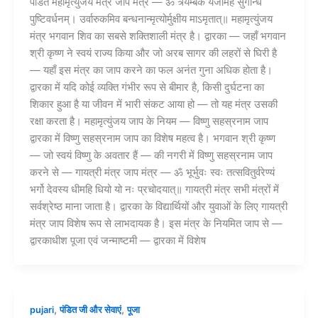
पंडित महामृत्युंजय मंत्र जाप मंत्र — ॐ त्र्यम्बकं यजामहे सुगन्धिं
पुष्टिवर्धनम्। उर्वारुकमिव बन्धनान्मृत्योर्मुक्षीय माऽमृतात्॥ महामृत्युंजय
मंत्र भगवान शिव का सबसे शक्तिशाली मंत्र है। द्वारका — जहाँ भगवान
श्री कृष्ण ने स्वयं राज्य किया और जो अरब सागर की लहरों से घिरी है
— यहाँ इस मंत्र का जाप करने का फल अनंत गुना अधिक होता है।
द्वारका में यदि कोई व्यक्ति गंभीर रूप से बीमार है, किसी दुर्घटना का
शिकार हुआ है या जीवन में भारी संकट आया हो — तो यह मंत्र उसकी
रक्षा करता है। महामृत्युंजय जाप के नियम — विष्णु सहस्रनाम जाप
द्वारका में विष्णु सहस्रनाम जाप का विशेष महत्व है। भगवान श्री कृष्ण
— जो स्वयं विष्णु के अवतार हैं — की नगरी में विष्णु सहस्रनाम जाप
करने से — गायत्री मंत्र जाप मंत्र — ॐ भूर्भुवः स्वः तत्सवितुर्वरेण्यं
भर्गो देवस्य धीमहि धियो यो नः प्रचोदयात्॥ गायत्री मंत्र सभी मंत्रों में
सर्वश्रेष्ठ माना जाता है। द्वारका के विद्यार्थियों और युवाओं के लिए गायत्री
मंत्र जाप विशेष रूप से लाभदायक है। इस मंत्र के नियमित जाप से —
द्वारकाधीश पूजा एवं जन्माष्टमी — द्वारका में विशेष
,
,
pujari
पंडित जी और सेवाएं
पूजा