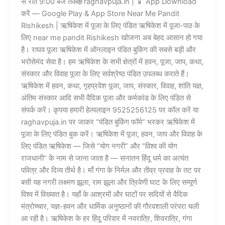
से रात 9:00 बजे तक🌐 raghavpuja.in | 📱 App Download
करें — Google Play & App Store Near Me Pandit
Rishikesh | ऋषिकेश में पूजा के लिए पंडित ऋषिकेश में पूजा-पाठ के
लिए near me pandit Rishikesh खोजना अब बेहद आसान हो गया
है। राघव पूजा ऋषिकेश में ऑनलाइन पंडित बुकिंग की सबसे बड़ी और
भरोसेमंद सेवा है। हम ऋषिकेश के सभी क्षेत्रों में हवन, पूजा, जाप, कथा,
संस्कार और विवाह पूजा के लिए सर्वश्रेष्ठ पंडित उपलब्ध कराते हैं।
ऋषिकेश में हवन, कथा, गृहप्रवेश पूजा, जाप, संस्कार, विवाह, शांति यज्ञ,
अंतिम संस्कार आदि सभी वैदिक पूजा और कर्मकांड के लिए पंडित से
संपर्क करें। कृपया हमारी हेल्पलाइन 9525256125 पर कॉल करें या
raghavpuja.in पर जाकर “पंडित बुकिंग फॉर्म” भरकर ऋषिकेश में
पूजा के लिए पंडित बुक करें। ऋषिकेश में पूजा, हवन, जाप और विवाह के
लिए पंडित ऋषिकेश — जिसे “योग नगरी” और “विश्व की योग
राजधानी” के नाम से जाना जाता है — सनातन हिंदू धर्म का अत्यंत
पवित्र और दिव्य तीर्थ है। माँ गंगा के निर्मल और तीव्र प्रवाह के तट पर
बसी यह नगरी लक्ष्मण झूला, राम झूला और त्रिवेणी घाट के लिए सम्पूर्ण
विश्व में विख्यात है। यहाँ के आश्रमों और घाटों पर सदियों से वैदिक
मंत्रोच्चार, यज्ञ-हवन और धार्मिक अनुष्ठानों की गौरवशाली परंपरा चली
आ रही है। ऋषिकेश के हर हिंदू परिवार में नवरात्रि, शिवरात्रि, गंगा