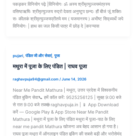
पकड़कर विनियोग पढ़े |विनियोगः ॐ अस्य श्रीमृत्युञ्जयमंत्रस्य
वसिष्ठऋषिः श्रीमृत्युञ्जय रुद्रो देवता अनुष्टुप छन्दः हौं बीजं जूं शक्तिः
सः कीलकं श्रीमृत्युञ्जयप्रीतये मम ( यजमानस्य ) अभीष्ट सिद्ध्यर्थे जपे
विनियोगः | हाथ का जल किसी पात्र में छोड़ दे |करन्यास
,
,
pujari
पंडित जी और सेवाएं
पूजा
मथुरा में पूजा के लिए पंडित | राघव पूजा
raghavpuja94@gmail.com
/
June 14, 2026
Near Me Pandit Mathura | मथुरा, उत्तर प्रदेश में विश्वसनीय
पंडित बुकिंग सेवा📞 हमें कॉल करें: 9525256125 | सुबह 9:00 बजे
से रात 9:00 बजे तक🌐 raghavpuja.in | 📱 App Download
करें — Google Play & App Store Near Me Pandit
Mathura | मथुरा में पूजा के लिए पंडित मथुरा में पूजा-पाठ के लिए
near me pandit Mathura खोजना अब बेहद आसान हो गया है।
राघव पूजा मथुरा में ऑनलाइन पंडित बुकिंग की सबसे बड़ी और भरोसेमंद